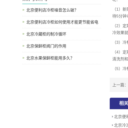
（1）新
北京便利店冷柜噪音怎么破？
待5分钟
北京便利店冷柜如何使用才能更节能省电
（2）
冷效果就
北京冷藏柜的制冷循环
（3）
北京保鲜柜阀门的作用
（4）定
北京水果保鲜柜能用多久？
清洗剂
（5）
上一篇
相
北京便
北京冷