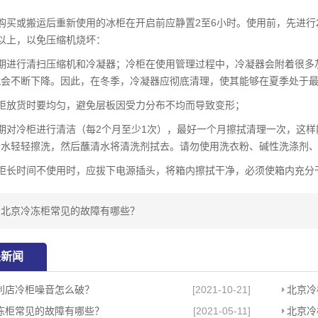
购买或搬运后重新使用的冰柜在开启前应静置2至6小时。使用前，先进行
以上，以免压缩机烧坏：
定期进行清扫压缩机和冷凝器；冷柜在使用管理过程中，冷凝器会附着很多
会不断下降。因此，在冬季，冷凝器应彻底清理，使其能够在夏季处于最
冷柜放货时要均匀，避免层板因受力分布不均而导致变形；
期对冷柜进行清洁（每2个月至少1次），最好一个月擦拭清理一次，这
和水轻轻擦洗，然后蘸清水将清洗剂拭去。请勿使用洗衣粉、碱性洗涤剂
冷柜长时间不使用时，应拔下电源插头，将箱内擦拭干净，必须使箱内充分
：
北京冷冻柜常见的故障有哪些？
关新闻
利店冷柜噪音怎么破？
[2021-10-21]
北京冷
冻柜常见的故障有哪些？
[2021-05-11]
北京冷