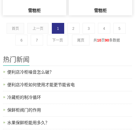
雪糕柜
雪糕柜
首页
上一页
1
2
3
4
5
6
7
下一页
尾页
共
10
页
90
条数据
热门新闻
便利店冷柜噪音怎么破？
便利店冷柜如何使用才能更节能省电
冷藏柜的制冷循环
保鲜柜阀门的作用
水果保鲜柜能用多久？